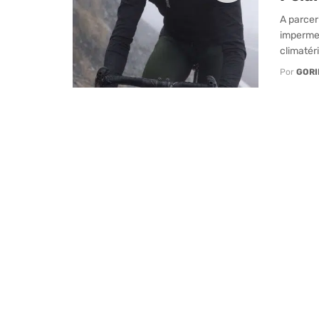
A parcer
imperme
climatéri
Por
GORI