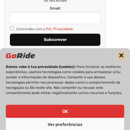
no teu email!
Email:
Concordas com a
Pol. Privacidade.
Damos valor à tua privacidade (cookies):
Para fornecer as melhores
experiências, usamos tecnologias como cookies para armazenar e/ou
aceder a informações do dispositivo. Consentir o uso dessas
tecnologias permite-nos processar dados como o comportamento de
navegação ou IDs neste site. Não consentir ou recusar este
consentimento pode afetar negativamente certos recursos e funções.
PRIVACIDADE
FICHA TÉCNICA
ESTATUTO EDITORIAL
POLÍTICA DE COOKIES
CONTACTOS
OK
Ver preferências