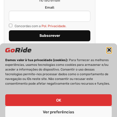
no teu email!
Email:
Concordas com a
Pol. Privacidade.
Damos valor à tua privacidade (cookies):
Para fornecer as melhores
experiências, usamos tecnologias como cookies para armazenar e/ou
aceder a informações do dispositivo. Consentir o uso dessas
tecnologias permite-nos processar dados como o comportamento de
navegação ou IDs neste site. Não consentir ou recusar este
consentimento pode afetar negativamente certos recursos e funções.
PRIVACIDADE
FICHA TÉCNICA
ESTATUTO EDITORIAL
POLÍTICA DE COOKIES
CONTACTOS
OK
Ver preferências