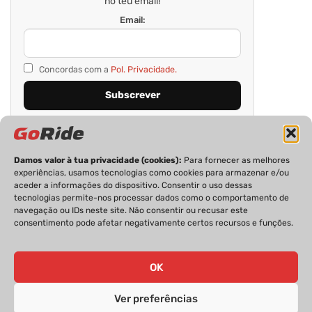
no teu email!
Email:
Concordas com a
Pol. Privacidade.
Damos valor à tua privacidade (cookies):
Para fornecer as melhores
experiências, usamos tecnologias como cookies para armazenar e/ou
aceder a informações do dispositivo. Consentir o uso dessas
tecnologias permite-nos processar dados como o comportamento de
navegação ou IDs neste site. Não consentir ou recusar este
consentimento pode afetar negativamente certos recursos e funções.
PRIVACIDADE
FICHA TÉCNICA
ESTATUTO EDITORIAL
POLÍTICA DE COOKIES
CONTACTOS
OK
Ver preferências