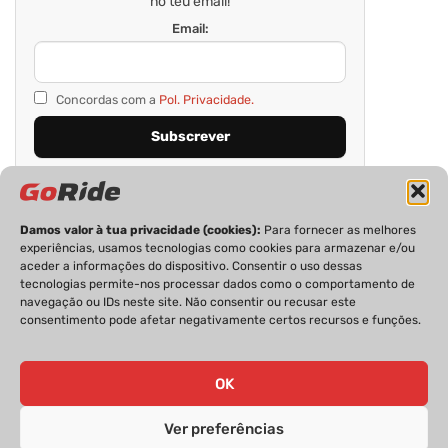
no teu email!
Email:
Concordas com a
Pol. Privacidade.
Damos valor à tua privacidade (cookies):
Para fornecer as melhores
experiências, usamos tecnologias como cookies para armazenar e/ou
aceder a informações do dispositivo. Consentir o uso dessas
tecnologias permite-nos processar dados como o comportamento de
navegação ou IDs neste site. Não consentir ou recusar este
consentimento pode afetar negativamente certos recursos e funções.
PRIVACIDADE
FICHA TÉCNICA
ESTATUTO EDITORIAL
POLÍTICA DE COOKIES
CONTACTOS
OK
Ver preferências