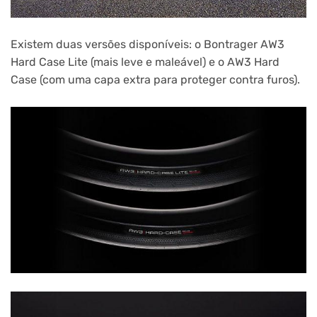
Existem duas versões disponíveis: o Bontrager AW3
Hard Case Lite (mais leve e maleável) e o AW3 Hard
Case (com uma capa extra para proteger contra furos).