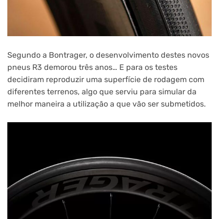
Segundo a Bontrager, o desenvolvimento destes novos
pneus R3 demorou três anos… E para os testes
decidiram reproduzir uma superfície de rodagem com
diferentes terrenos, algo que serviu para simular da
melhor maneira a utilização a que vão ser submetidos.