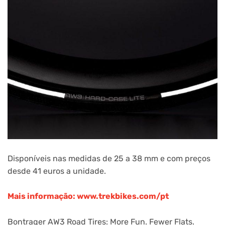
Disponíveis nas medidas de 25 a 38 mm e com preços
desde 41 euros a unidade.
Mais informação: www.trekbikes.com/pt
Bontrager AW3 Road Tires: More Fun. Fewer Flats.