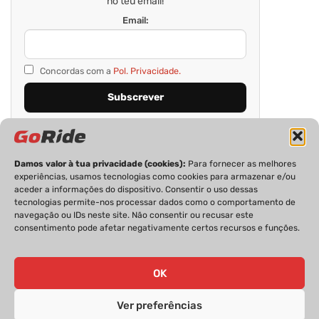
no teu email!
Email:
Concordas com a
Pol. Privacidade.
Damos valor à tua privacidade (cookies):
Para fornecer as melhores
experiências, usamos tecnologias como cookies para armazenar e/ou
aceder a informações do dispositivo. Consentir o uso dessas
tecnologias permite-nos processar dados como o comportamento de
navegação ou IDs neste site. Não consentir ou recusar este
consentimento pode afetar negativamente certos recursos e funções.
PRIVACIDADE
FICHA TÉCNICA
ESTATUTO EDITORIAL
POLÍTICA DE COOKIES
CONTACTOS
OK
Ver preferências