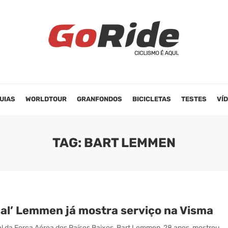
UIAS
WORLDTOUR
GRANFONDOS
BICICLETAS
TESTES
VÍ
TAG: BART LEMMEN
ial’ Lemmen já mostra serviço na Visma
al da Força Aérea dos Países Baixos, Bart Lemmen, 28 anos, mostrou