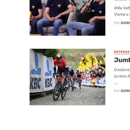
Atila Va
Visma e 
Por
GORI
ESTRADA
Jumb
O eslove
jovens A
...
Por
GORI