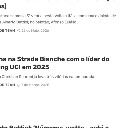
os]
tana somou a 3ª vitória nesta Volta a Itália com uma exibição de
 Alberto Bettiol; no pelotão, Afonso Eulálio ...
DE TEAM
22 de Maio, 2026
na na Strade Bianche com o líder do
ing UCI em 2025
o Christian Scaroni já leva três vitórias na temporada...
DE TEAM
7 de Março, 2025
to Bettiol: ‘Números, watts… está a