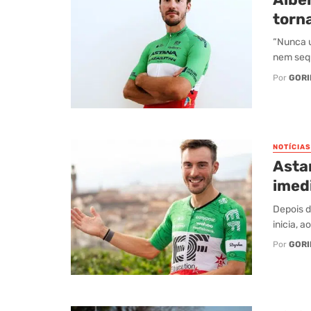
torn
“Nunca u
nem sequ
Por
GORI
NOTÍCIAS
Asta
imed
Depois d
inicia, 
Por
GORI