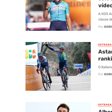
víde
A XDS As
classe de
Por
GORI
ESTRADA
Asta
rank
O italian
Por
GORI
ESTRADA
Alber