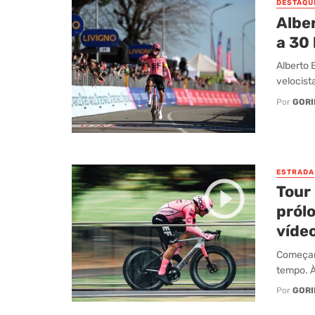
DESTAQU
Albe
a 30 
Alberto 
velocista
Por
GORI
ESTRADA
Tour
prólo
vídeo
Começar 
tempo. À
Por
GORI