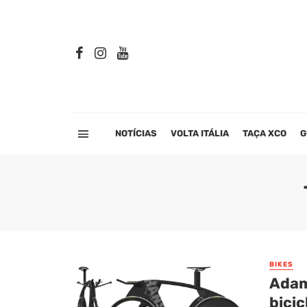
NOTÍCIAS
VOLTA ITÁLIA
TAÇA XCO
G
BIKES
Adam
bici