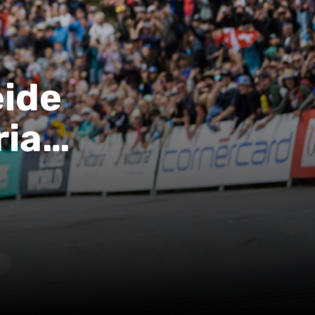
ide
ria…