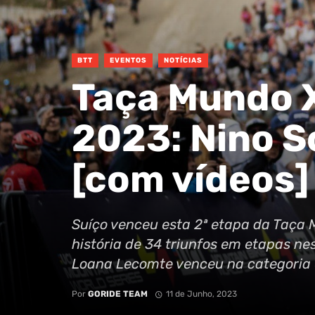
BTT
EVENTOS
NOTÍCIAS
Taça Mundo 
2023: Nino S
[com vídeos]
Suíço venceu esta 2ª etapa da Taça 
história de 34 triunfos em etapas n
Loana Lecomte venceu na categoria e
Por
GORIDE TEAM
11 de Junho, 2023