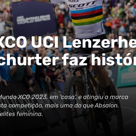
XCO UCI Lenzerhe
churter faz histó
Mundo XCO 2023, em 'casa', e atingiu a marca
esta competição, mais uma do que Absalon.
lites feminina.