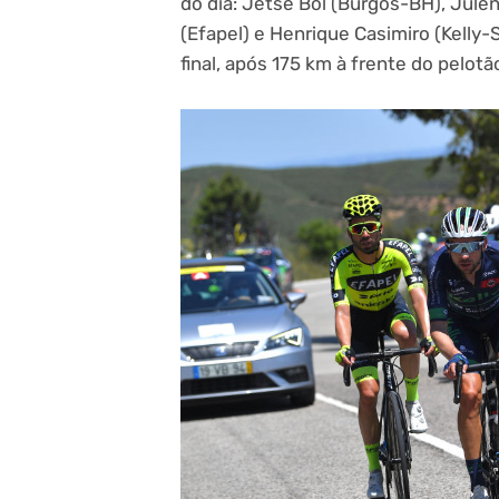
do dia: Jetse Bol (Burgos-BH), Julen
(Efapel) e Henrique Casimiro (Kelly-
final, após 175 km à frente do pelotã