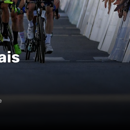
ais
m