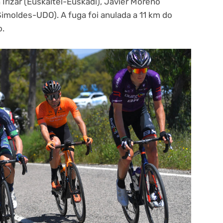
 Irizar (Euskaltel-Euskadi), Javier Moreno
Simoldes-UDO). A fuga foi anulada a 11 km do
o.