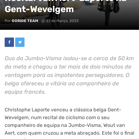
Gent-Wevelgem
Por
GORIDE TEAM
27 de Março, 2023
Duo da Jumbo-Visma isolou-se a cerca de 50 km
da meta e chegou a ter mais de dois minutos de
vantagem para os impotentes perseguidores. O
belga ofereceu a vitória ao companheiro de
equipa francês.
Christophe Laporte venceu a clássica belga Gent-
Wevelgem, num recital de ciclismo com o seu
companheiro de equipa na Jumbo-Visma, Wout van
Aert, com quem cruzou a meta abraçado. Este foi o final