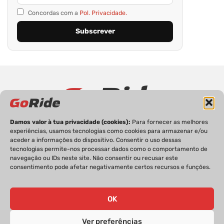
Concordas com a
Pol. Privacidade.
Damos valor à tua privacidade (cookies):
Para fornecer as melhores
PRIVACIDADE
FICHA TÉCNICA
ESTATUTO EDITORIAL
experiências, usamos tecnologias como cookies para armazenar e/ou
POLÍTICA DE COOKIES
CONTACTOS
aceder a informações do dispositivo. Consentir o uso dessas
tecnologias permite-nos processar dados como o comportamento de
navegação ou IDs neste site. Não consentir ou recusar este
consentimento pode afetar negativamente certos recursos e funções.
GoRide 2026 | Todos os direitos reservados.
OK
Ver preferências