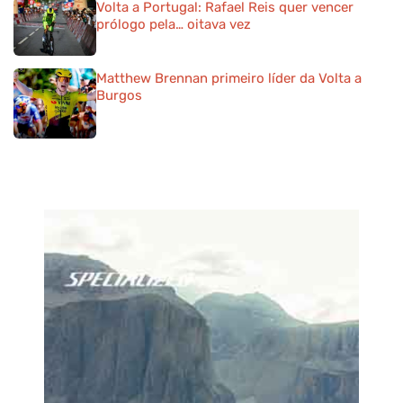
Volta a Portugal: Rafael Reis quer vencer
prólogo pela… oitava vez
Matthew Brennan primeiro líder da Volta a
Burgos