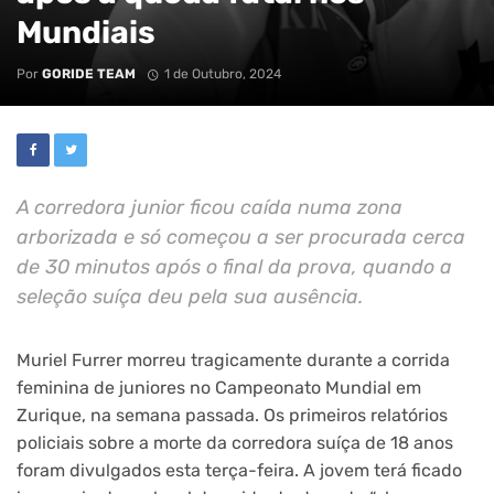
Mundiais
Por
GORIDE TEAM
1 de Outubro, 2024
A corredora junior ficou caída numa zona
arborizada e só começou a ser procurada cerca
de 30 minutos após o final da prova, quando a
seleção suíça deu pela sua ausência.
Muriel Furrer morreu tragicamente durante a corrida
feminina de juniores no Campeonato Mundial em
Zurique, na semana passada. Os primeiros relatórios
policiais sobre a morte da corredora suíça de 18 anos
foram divulgados esta terça-feira. A jovem terá ficado