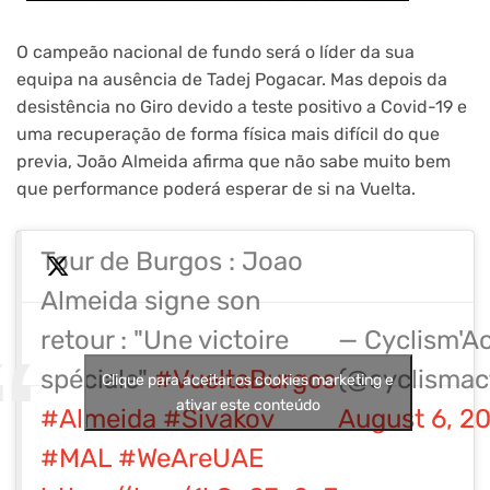
O campeão nacional de fundo será o líder da sua
equipa na ausência de Tadej Pogacar. Mas depois da
desistência no Giro devido a teste positivo a Covid-19 e
uma recuperação de forma física mais difícil do que
previa, João Almeida afirma que não sabe muito bem
que performance poderá esperar de si na Vuelta.
Tour de Burgos : Joao
Almeida signe son
retour : "Une victoire
— Cyclism'A
spéciale"
#VueltaBurgos
(@cyclismac
Clique para aceitar os cookies marketing e
ativar este conteúdo
#Almeida
#Sivakov
August 6, 2
#MAL
#WeAreUAE