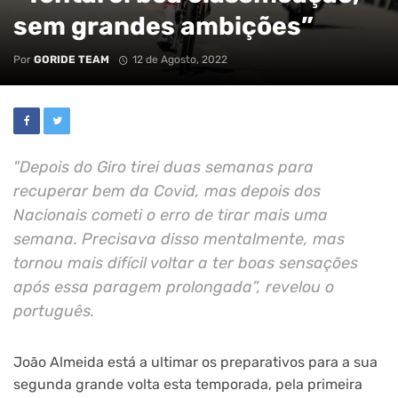
sem grandes ambições”
Por
GORIDE TEAM
12 de Agosto, 2022
"Depois do Giro tirei duas semanas para
recuperar bem da Covid, mas depois dos
Nacionais cometi o erro de tirar mais uma
semana. Precisava disso mentalmente, mas
tornou mais difícil voltar a ter boas sensações
após essa paragem prolongada”, revelou o
português.
João Almeida está a ultimar os preparativos para a sua
segunda grande volta esta temporada, pela primeira