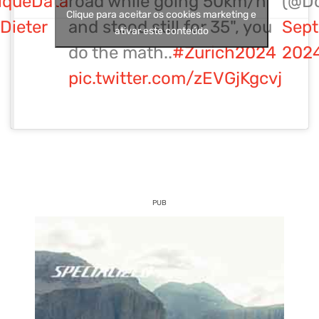
iqueData
road while going 50km/h
(@D
Clique para aceitar os cookies marketing e
Dieter
and stood still for 35", you
Sept
ativar este conteúdo
do the math..
#Zurich2024
202
pic.twitter.com/zEVGjKgcvj
PUB