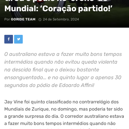
Mundial: ‘Coração partido!’
Por
GORIDE TEAM
24 de Setembro, 2024
O australiano estava a fazer muito bons tempos
intermédios quando não evitou queda violenta
na descida final que o deixou bastante
ensanguentado... e no quinto lugar a apenas 30
segundos do pódio de Edoardo Affini!
Jay Vine foi quinto classificado no contrarrelógio dos
Mundiais de Zurique, no domingo, mas poderia ter sido
a grande surpresa do dia. O corredor australiano estava
a fazer muito bons tempos intermédios quando não