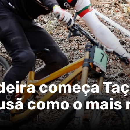
deira começa Taç
sã como o mais 