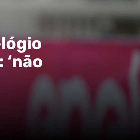
lógio
: ‘não