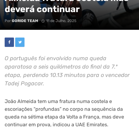
deverá continuar
Por
GORIDE TEAM
11 de Julho, 2025
O português foi envolvido numa queda
aparatosa a seis quilómetros do final da 7.ª
etapa, perdendo 10.13 minutos para o vencedor
Tadej Pogacar.
João Almeida tem uma fratura numa costela e
escoriações “profundas” no corpo na sequência da
queda na sétima etapa da Volta a França, mas deve
continuar em prova, indicou a UAE Emirates.