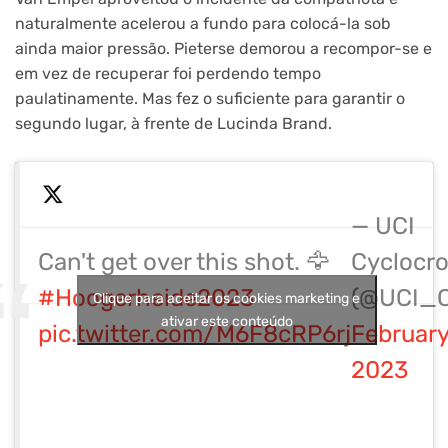
naturalmente acelerou a fundo para colocá-la sob
ainda maior pressão. Pieterse demorou a recompor-se e
em vez de recuperar foi perdendo tempo
paulatinamente. Mas fez o suficiente para garantir o
segundo lugar, à frente de Lucinda Brand.
— UCI
Can't get over this shot. 🦅
Cyclocr
#Hoogerheide2023
(@UCI_C
Clique para aceitar os cookies marketing e
ativar este conteúdo
pic.twitter.com/M6F8cRP6rj
February
2023