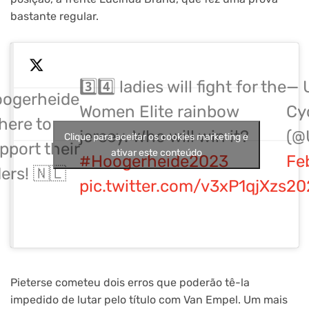
bastante regular.
3️⃣4️⃣ ladies will fight for the
— 
ogerheide
Women Elite rainbow
Cy
 here to
jersey. Who will win it?
(@
Clique para aceitar os cookies marketing e
pport their
ativar este conteúdo
#Hoogerheide2023
Fe
ders! 🇳🇱
pic.twitter.com/v3xP1qjXzs
20
Pieterse cometeu dois erros que poderão tê-la
impedido de lutar pelo título com Van Empel. Um mais