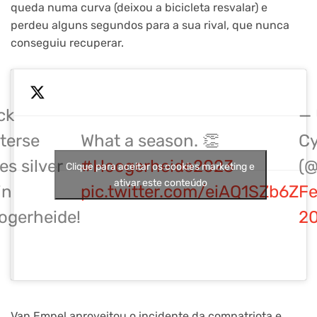
queda numa curva (deixou a bicicleta resvalar) e
perdeu alguns segundos para a sua rival, que nunca
conseguiu recuperar.
ck
— 
terse
What a season. 👏
Cy
es silver
#Hoogerheide2023
(
Clique para aceitar os cookies marketing e
ativar este conteúdo
in
pic.twitter.com/eiAQ1SZb6Z
Fe
ogerheide!
2
Van Empel aproveitou o incidente da compatriota e