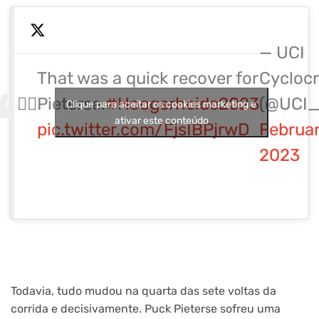
— UCI
That was a quick recover for
Cycloc
😮‍💨
Pieterse.
#Hoogerheide2023
(@UCI_
Clique para aceitar os cookies marketing e
ativar este conteúdo
pic.twitter.com/FjsIBPjrwD
Februar
2023
Todavia, tudo mudou na quarta das sete voltas da
corrida e decisivamente. Puck Pieterse sofreu uma