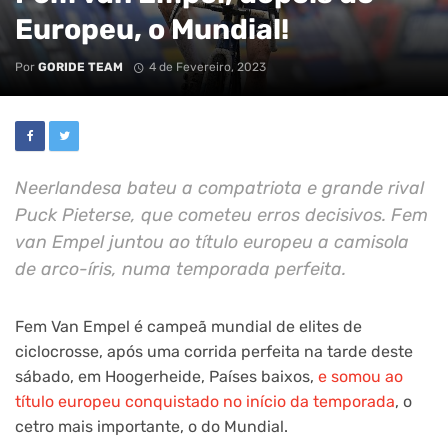
Europeu, o Mundial!
Por
GORIDE TEAM
4 de Fevereiro, 2023
Neerlandesa bateu a compatriota e grande rival
Puck Pieterse, que cometeu erros decisivos. Fem
van Empel juntou ao título europeu a camisola
de arco-íris, numa temporada perfeita.
Fem Van Empel é campeã mundial de elites de
ciclocrosse, após uma corrida perfeita na tarde deste
sábado, em Hoogerheide, Países baixos,
e somou ao
título europeu conquistado no início da temporada
, o
cetro mais importante, o do Mundial.