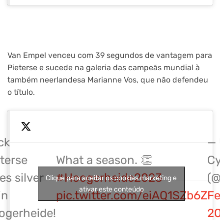
Van Empel venceu com 39 segundos de vantagem para
Pieterse e sucede na galeria das campeãs mundial à
também neerlandesa Marianne Vos, que não defendeu
o título.
ck
— 
terse
What a season. 👏
Cy
es silver
#Hoogerheide2023
(
Clique para aceitar os cookies marketing e
ativar este conteúdo
in
pic.twitter.com/eiAQ1SZb6Z
Fe
ogerheide!
2