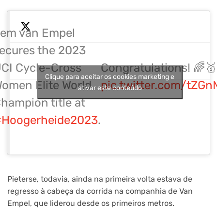
em van Empel
ecures the 2023
CI Cycle-Cross
Congratulations! 🌈🥇
Clique para aceitar os cookies marketing e
omen Elite World
pic.twitter.com/tZG
ativar este conteúdo
hampion title at
Hoogerheide2023
.
Pieterse, todavia, ainda na primeira volta estava de
regresso à cabeça da corrida na companhia de Van
Empel, que liderou desde os primeiros metros.