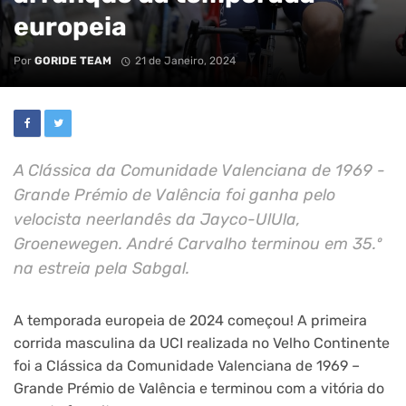
europeia
Por
GORIDE TEAM
21 de Janeiro, 2024
A Clássica da Comunidade Valenciana de 1969 -
Grande Prémio de Valência foi ganha pelo
velocista neerlandês da Jayco-UlUla,
Groenewegen. André Carvalho terminou em 35.º
na estreia pela Sabgal.
A temporada europeia de 2024 começou! A primeira
corrida masculina da UCI realizada no Velho Continente
foi a Clássica da Comunidade Valenciana de 1969 –
Grande Prémio de Valência e terminou com a vitória do