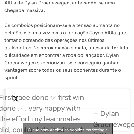
AlUla de Dylan Groenewegen, antevendo-se uma
chegada massiva.
Os comboios posicionam-se e a tensão aumenta no
pelotão, e é uma vez mais a formação Jayco AlUla que
tomar o comando das operações nos últimos
quilómetros. Na aproximação à meta, apesar de ter tido
dificuldade em encontrar a roda do lançador, Dylan
Groenewegen superiorizou-se e conseguiu ganhar
vantagem sobre todos os seus oponentes durante o
sprint.
First race done ✅ first win
done ✅ , very happy with
— Dylan
the effort my teammates
Groeneweg
did, couldn’t do it without
Clique para aceitar os cookies marketing e