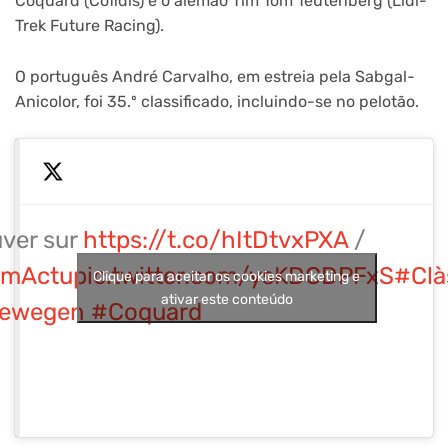
Coquard (Cofidis) e o alemão Tim Tom Teutenberg (Lidl-
Trek Future Racing).
O português André Carvalho, em estreia pela Sabgal-
Anicolor, foi 35.º classificado, incluindo-se no pelotão.
uver sur
https://t.co/hItDtvxPXA
/
smActu
pic.twitter.com/ysKDCDPFxS
#Clà
Clique para aceitar os cookies marketing e
ativar este conteúdo
ewegen
#Coquard