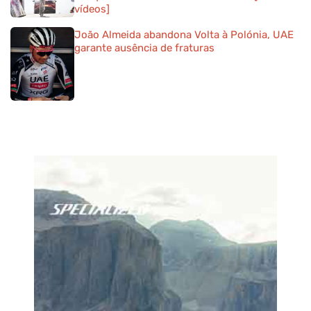
vídeos]
João Almeida abandona Volta à Polónia, UAE
garante ausência de fraturas