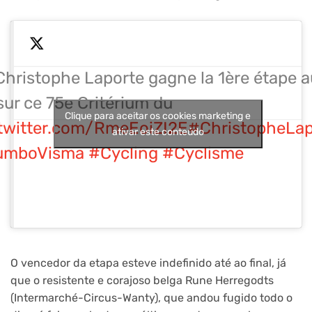
Christophe Laporte gagne la 1ère étape a
sur ce 75e Critérium du
Clique para aceitar os cookies marketing e
.twitter.com/RmeEoiZI2E
#ChristopheLap
ativar este conteúdo
umboVisma
#Cycling
#Cyclisme
O vencedor da etapa esteve indefinido até ao final, já
que o resistente e corajoso belga Rune Herregodts
(Intermarché-Circus-Wanty), que andou fugido todo o