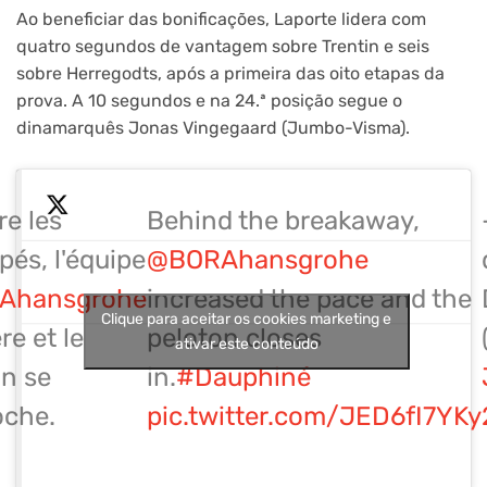
Ao beneficiar das bonificações, Laporte lidera com
quatro segundos de vantagem sobre Trentin e seis
sobre Herregodts, após a primeira das oito etapas da
prova. A 10 segundos e na 24.ª posição segue o
dinamarquês Jonas Vingegaard (Jumbo-Visma).
re les
Behind the breakaway,
és, l'équipe
@BORAhansgrohe
Ahansgrohe
increased the pace and the
Clique para aceitar os cookies marketing e
re et le
peloton closes
ativar este conteúdo
on se
in.
#Dauphiné
oche.
pic.twitter.com/JED6fI7YKy