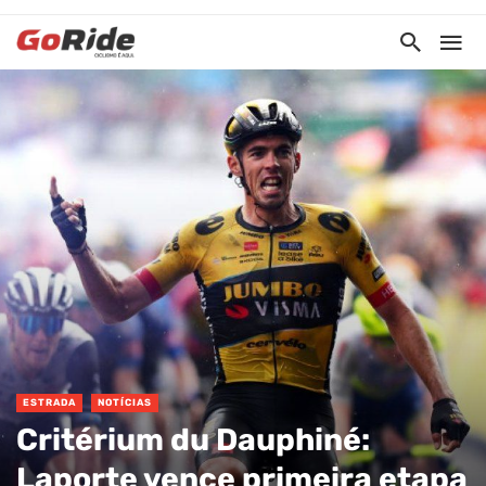
ESTRADA
NOTÍCIAS
Critérium du Dauphiné:
Laporte vence primeira etapa