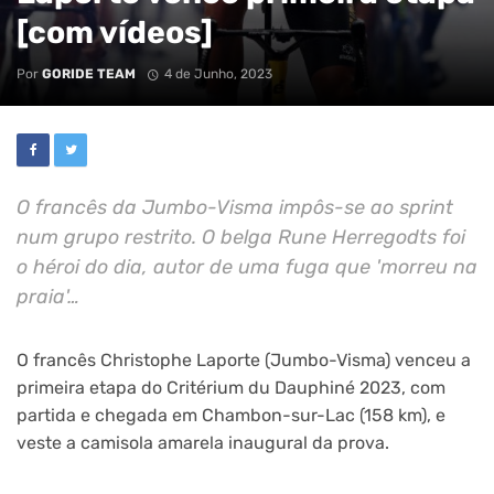
[com vídeos]
Por
GORIDE TEAM
4 de Junho, 2023
O francês da Jumbo-Visma impôs-se ao sprint
num grupo restrito. O belga Rune Herregodts foi
o héroi do dia, autor de uma fuga que 'morreu na
praia'…
O francês Christophe Laporte (Jumbo-Visma) venceu a
primeira etapa do Critérium du Dauphiné 2023, com
partida e chegada em Chambon-sur-Lac (158 km), e
veste a camisola amarela inaugural da prova.