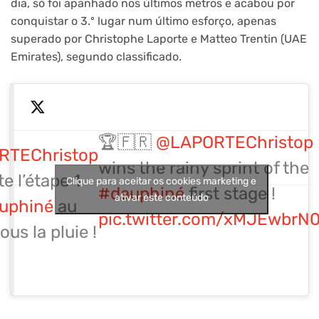
dia, só foi apanhado nos últimos metros e acabou por
conquistar o 3.º lugar num último esforço, apenas
superado por Christophe Laporte e Matteo Trentin (UAE
Emirates), segundo classificado.
🏆🇫🇷
@LAPORTEChristop
TEChristop
wins the rainy sprint of the
e l’étape 1
Clique para aceitar os cookies marketing e
#dauphiné
first stage !
ativar este conteúdo
uphiné
au
pic.twitter.com/xMJEwbrN0
ous la pluie !