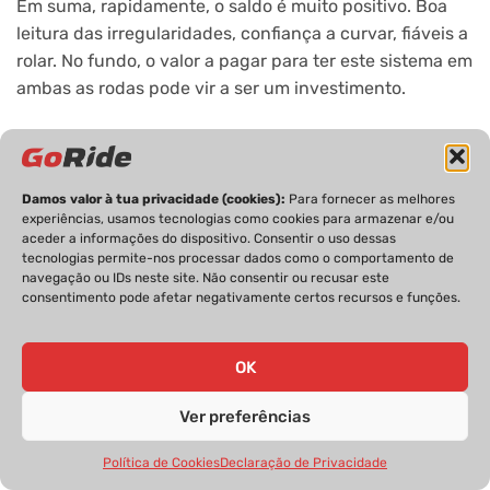
Em suma, rapidamente, o saldo é muito positivo. Boa
leitura das irregularidades, confiança a curvar, fiáveis a
rolar. No fundo, o valor a pagar para ter este sistema em
ambas as rodas pode vir a ser um investimento.
Neste teste:
Damos valor à tua privacidade (cookies):
Para fornecer as melhores
Texto: José Escotto
experiências, usamos tecnologias como cookies para armazenar e/ou
aceder a informações do dispositivo. Consentir o uso dessas
Fotos: Iván Fornos
tecnologias permite-nos processar dados como o comportamento de
Rider em ação: Samuel Iglesias
navegação ou IDs neste site. Não consentir ou recusar este
consentimento pode afetar negativamente certos recursos e funções.
Mais info:
OK
www.vittoria.com
Ver preferências
Lê também:
Política de Cookies
Declaração de Privacidade