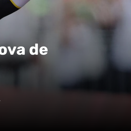
rova de
r