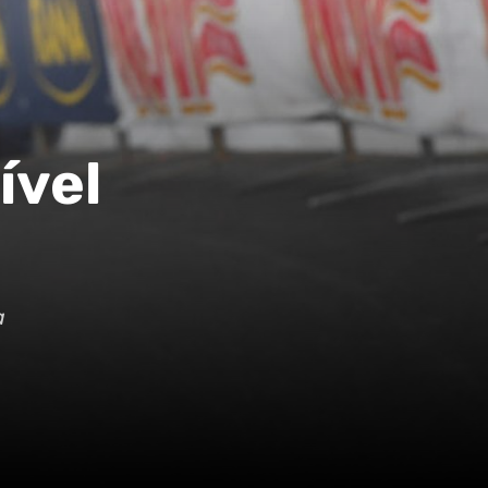
ível
a