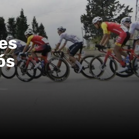
es
ós