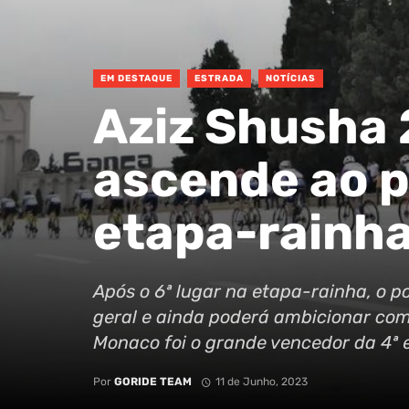
EM DESTAQUE
ESTRADA
NOTÍCIAS
Aziz Shusha
ascende ao p
etapa-rainh
Após o 6ª lugar na etapa-rainha, o 
geral e ainda poderá ambicionar com 
Monaco foi o grande vencedor da 4ª 
Por
GORIDE TEAM
11 de Junho, 2023