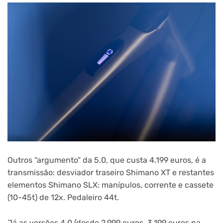
Outros “argumento” da 5.0, que custa 4.199 euros, é a
transmissão: desviador traseiro Shimano XT e restantes
elementos Shimano SLX: manípulos, corrente e cassete
(10-45t) de 12x. Pedaleiro 44t.
Já as versões 4.0 (desde 2.999 euros, 3.199 euros na