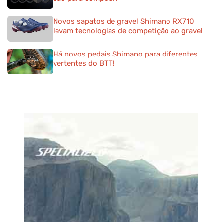
Novos sapatos de gravel Shimano RX710
levam tecnologias de competição ao gravel
Há novos pedais Shimano para diferentes
vertentes do BTT!