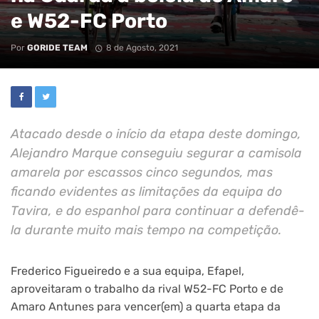
e W52-FC Porto
Por
GORIDE TEAM
8 de Agosto, 2021
Atacado desde o início da etapa deste domingo,
Alejandro Marque conseguiu segurar a camisola
amarela por escassos cinco segundos, mas
ficando evidentes as limitações da equipa do
Tavira, e do espanhol para continuar a defendê-
la durante muito mais tempo na competição.
Frederico Figueiredo e a sua equipa, Efapel,
aproveitaram o trabalho da rival W52-FC Porto e de
Amaro Antunes para vencer(em) a quarta etapa da