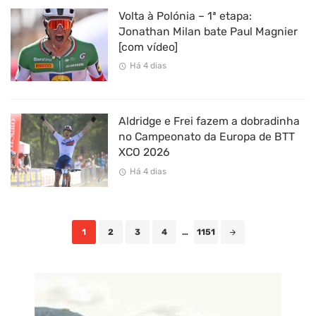
Volta à Polónia – 1ª etapa:
Jonathan Milan bate Paul Magnier
[com vídeo]
Há 4 dias
Aldridge e Frei fazem a dobradinha
no Campeonato da Europa de BTT
XCO 2026
Há 4 dias
Posts
1
2
3
4
…
1151
navigation