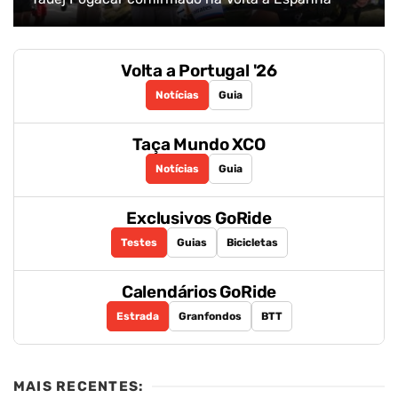
Volta a Portugal '26
Notícias
Guia
Taça Mundo XCO
Notícias
Guia
Exclusivos GoRide
Testes
Guias
Bicicletas
Calendários GoRide
Estrada
Granfondos
BTT
MAIS RECENTES: