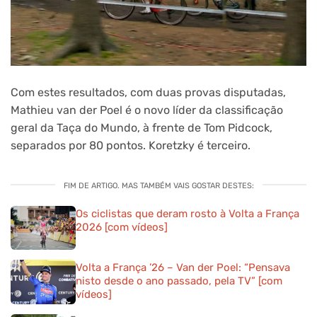
Com estes resultados, com duas provas disputadas,
Mathieu van der Poel é o novo líder da classificação
geral da Taça do Mundo, à frente de Tom Pidcock,
separados por 80 pontos. Koretzky é terceiro.
FIM DE ARTIGO. MAS TAMBÉM VAIS GOSTAR DESTES:
Os ciclistas que deram rosto à Volta a França
2026 [com vídeos]
Volta a França ’26 – Van der Poel: “Pensava
nisto desde o ano passado, pela TV” [com
vídeos]