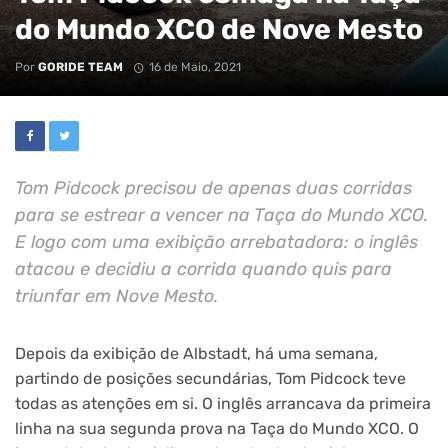
do Mundo XCO de Nove Mesto
Por
GORIDE TEAM
16 de Maio, 2021
Tom Pidcock precisou de apenas duas corridas
para se estrear a vencer na Taça do Mundo XCO.
E logo com uma exibição arrebatadora: o inglês
atacou e decidiu a corrida quando quis para
triunfar em Nove Mesto.
Depois da exibição de Albstadt, há uma semana,
partindo de posições secundárias, Tom Pidcock teve
todas as atenções em si. O inglês arrancava da primeira
linha na sua segunda prova na Taça do Mundo XCO. O