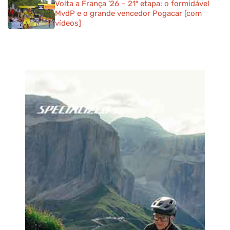
Volta a França ’26 – 21ª etapa: o formidável
MvdP e o grande vencedor Pogacar [com
vídeos]