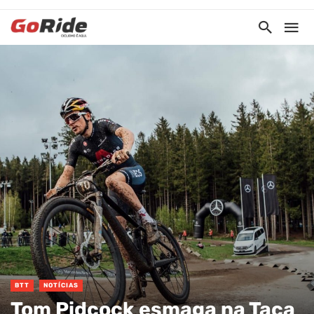
BTT
NOTÍCIAS
Tom Pidcock esmaga na Taça