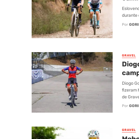
Esloveno
durante 
Por
GORI
GRAVEL
Diog
camp
Diogo Go
fizeram 
de Gravel
Por
GORI
GRAVEL
Mohor