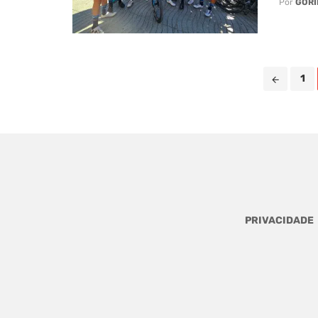
Por
GORI
Posts
1
navigation
PRIVACIDADE