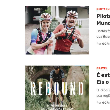
DESTAQU
Pilot
Mund
Bottas f
qualific
Por
GORI
GRAVEL
É es
Eis 
O Reboun
sua regiã
Por
GORI