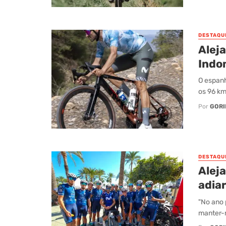
DESTAQU
Aleja
Indo
O espanh
os 96 km
Por
GORI
DESTAQU
Alej
adiar
"No ano 
manter-m