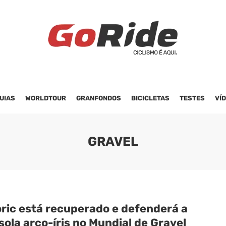
UIAS
WORLDTOUR
GRANFONDOS
BICICLETAS
TESTES
VÍ
GRAVEL
ric está recuperado e defenderá a
ola arco-íris no Mundial de Gravel