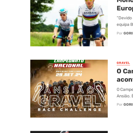
Euro
“Devido 
equipa B
Por
GORI
GRAVEL
O Ca
acon
O Campeo
Ansião. 
Por
GORI