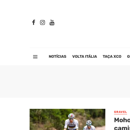
NOTÍCIAS
VOLTA ITÁLIA
TAÇA XCO
G
GRAVEL
Moho
camis