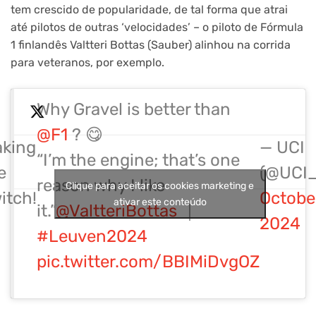
tem crescido de popularidade, de tal forma que atrai
até pilotos de outras ‘velocidades’ – o piloto de Fórmula
1 finlandês Valtteri Bottas (Sauber) alinhou na corrida
para veteranos, por exemplo.
Why Gravel is better than
@F1
? 😋
king
— UCI
“I’m the engine; that’s one
e
(@UCI_
reason why I like
Clique para aceitar os cookies marketing e
itch!
October
ativar este conteúdo
it.”
@ValtteriBottas
｜
2024
#Leuven2024
pic.twitter.com/BBIMiDvgOZ