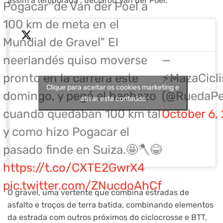
assim a temporada”, declarou Van der Poel.
Pogacar' de Van der Poel a
100 km de meta en el
Mundial de Gravel" El
neerlandés quiso moverse
—
pronto en la carrera este
⚡MazaCicl
Clique para aceitar os cookies marketing e
domingo, y pegó el hachazo
(@RuedaPe
ativar este conteúdo
cuando quedaban 100 km tal
October 6,
y como hizo Pogacar el
pasado finde en Suiza.🤩🪓😂
https://t.co/CXTE2GwrX4
pic.twitter.com/ZNucdoAhCf
O gravel, uma vertente que combina estradas de
asfalto e troços de terra batida, combinando elementos
da estrada com outros próximos do ciclocrosse e BTT,