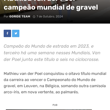
campeão mundial de gravel
Por
GORIDE TEAM
7 de Outubro, 2024
Campeão do Mundo de estrada em 2023, e
terceiro há uma semana nesses Mundiais, Van
der Poel junta este título a seis no ciclocrosse.
Mathieu van der Poel conquistou o oitavo título mundial
da carreira ao vencer o Campeonato do Mundo de
gravel, em Leuven, na Bélgica, somando outra camisola
arco-íris, em nova vertente, ao palmarés.
PUB