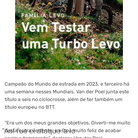
Campeão do Mundo de estrada em 2023, e terceiro há
uma semana nesses Mundiais, Van der Poel junta este
título a seis no ciclocrosse, além de ter também um
título europeu no BTT.
“Era um dos meus grandes objetivos. Diverti-me muito
"Así fue el ataque 'a lo
nesta outra vertente, e estou muito feliz de acabar