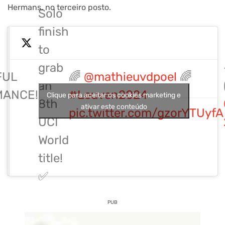
Hermans, no terceiro posto.
Solo
finish
to
grab
FUL
🌈
@mathieuvdpoel
🌈
an
MANCE!
#Leuven2024
Clique para aceitar os cookies marketing e
8th
ativar este conteúdo
pic.twitter.com/gzorYTUyfA
UCI
World
title!
✅
PUB