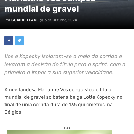
mundial de gravel
Por
GORIDE TEAM
6 de Outubro, 2024
Vos e Kopecky isolaram-se a meio da corrida e
levaram a decisão do título para o sprint, com a
primeira a impor a sua superior velocidade.
A neerlandesa Marianne Vos conquistou o título
mundial de gravel ao bater a belga Lotte Kopecky no
final de uma corrida dura de 135 quilómetros, na
Bélgica.
PUB