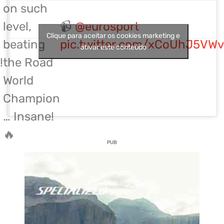
on such
level,
📹
@eurosport
Clique para aceitar os cookies marketing e
beating
pic.twitter.com/xCoUhJ5VWv
ativar este conteúdo
!
the Road
World
Champion
… Insane!
🔥
PUB