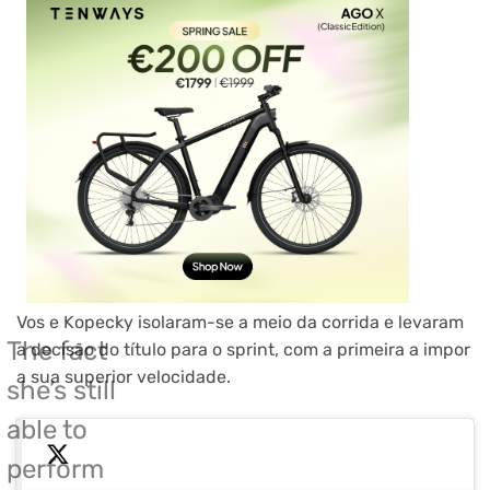
Vos e Kopecky isolaram-se a meio da corrida e levaram
The fact
a decisão do título para o sprint, com a primeira a impor
a sua superior velocidade.
she’s still
able to
perform