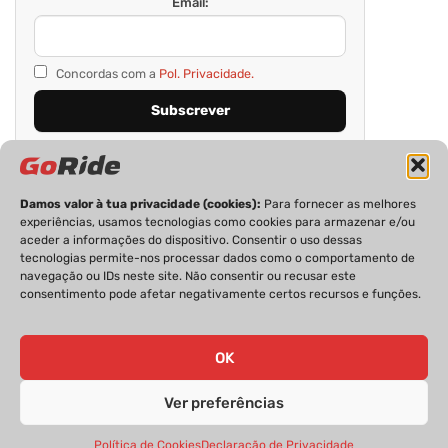
Email:
Concordas com a
Pol. Privacidade.
Damos valor à tua privacidade (cookies):
Para fornecer as melhores
experiências, usamos tecnologias como cookies para armazenar e/ou
aceder a informações do dispositivo. Consentir o uso dessas
tecnologias permite-nos processar dados como o comportamento de
navegação ou IDs neste site. Não consentir ou recusar este
consentimento pode afetar negativamente certos recursos e funções.
PRIVACIDADE
FICHA TÉCNICA
ESTATUTO EDITORIAL
POLÍTICA DE COOKIES
CONTACTOS
OK
Ver preferências
GoRide 2026 | Todos os direitos reservados.
Política de Cookies
Declaração de Privacidade