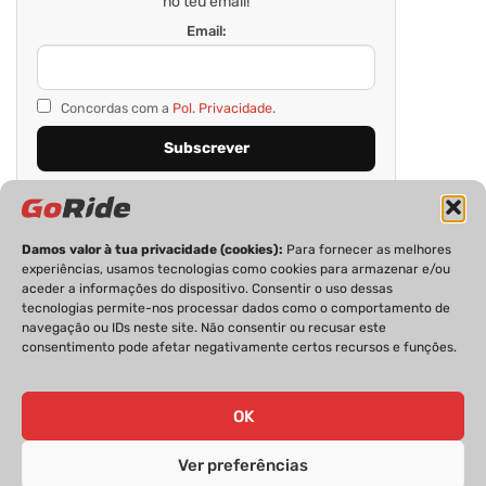
no teu email!
Email:
Concordas com a
Pol. Privacidade.
Damos valor à tua privacidade (cookies):
Para fornecer as melhores
experiências, usamos tecnologias como cookies para armazenar e/ou
aceder a informações do dispositivo. Consentir o uso dessas
tecnologias permite-nos processar dados como o comportamento de
navegação ou IDs neste site. Não consentir ou recusar este
consentimento pode afetar negativamente certos recursos e funções.
PRIVACIDADE
FICHA TÉCNICA
ESTATUTO EDITORIAL
POLÍTICA DE COOKIES
CONTACTOS
OK
Ver preferências