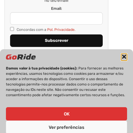
no teu email!
Email:
Concordas com a
Pol. Privacidade.
Damos valor à tua privacidade (cookies):
Para fornecer as melhores
experiências, usamos tecnologias como cookies para armazenar e/ou
aceder a informações do dispositivo. Consentir o uso dessas
tecnologias permite-nos processar dados como o comportamento de
navegação ou IDs neste site. Não consentir ou recusar este
consentimento pode afetar negativamente certos recursos e funções.
PRIVACIDADE
FICHA TÉCNICA
ESTATUTO EDITORIAL
POLÍTICA DE COOKIES
CONTACTOS
OK
Ver preferências