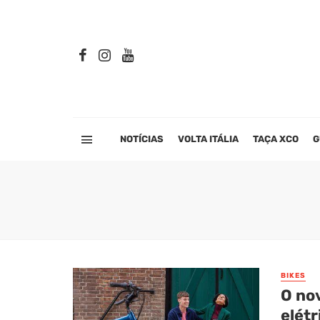
NOTÍCIAS
VOLTA ITÁLIA
TAÇA XCO
G
BIKES
O no
elétr