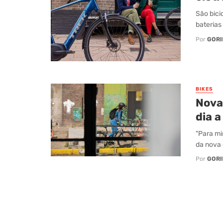
São bici
baterias
Por
GORI
BIKES
Novas
dia a
"Para mi
da nova 
Por
GORI