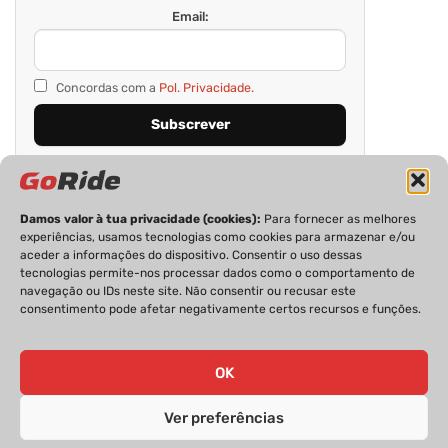
Email:
Concordas com a
Pol. Privacidade.
Damos valor à tua privacidade (cookies):
Para fornecer as melhores
experiências, usamos tecnologias como cookies para armazenar e/ou
aceder a informações do dispositivo. Consentir o uso dessas
tecnologias permite-nos processar dados como o comportamento de
navegação ou IDs neste site. Não consentir ou recusar este
consentimento pode afetar negativamente certos recursos e funções.
PRIVACIDADE
FICHA TÉCNICA
ESTATUTO EDITORIAL
POLÍTICA DE COOKIES
CONTACTOS
OK
Ver preferências
GoRide 2026 | Todos os direitos reservados.