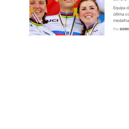
Equipa 
última c
medalhas
Por
GORI