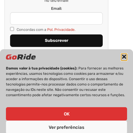
no teu email!
Email:
Concordas com a
Pol. Privacidade.
Damos valor à tua privacidade (cookies):
Para fornecer as melhores
experiências, usamos tecnologias como cookies para armazenar e/ou
aceder a informações do dispositivo. Consentir o uso dessas
tecnologias permite-nos processar dados como o comportamento de
navegação ou IDs neste site. Não consentir ou recusar este
consentimento pode afetar negativamente certos recursos e funções.
PRIVACIDADE
FICHA TÉCNICA
ESTATUTO EDITORIAL
POLÍTICA DE COOKIES
CONTACTOS
OK
Ver preferências