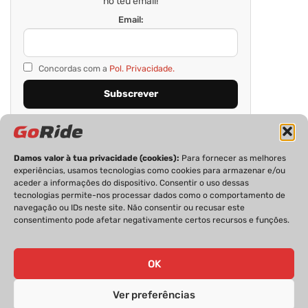
no teu email!
Email:
Concordas com a
Pol. Privacidade.
Damos valor à tua privacidade (cookies):
Para fornecer as melhores
experiências, usamos tecnologias como cookies para armazenar e/ou
aceder a informações do dispositivo. Consentir o uso dessas
tecnologias permite-nos processar dados como o comportamento de
navegação ou IDs neste site. Não consentir ou recusar este
consentimento pode afetar negativamente certos recursos e funções.
PRIVACIDADE
FICHA TÉCNICA
ESTATUTO EDITORIAL
POLÍTICA DE COOKIES
CONTACTOS
OK
Ver preferências