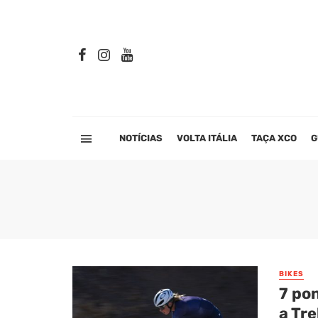
NOTÍCIAS
VOLTA ITÁLIA
TAÇA XCO
G
BIKES
7 po
a Tre