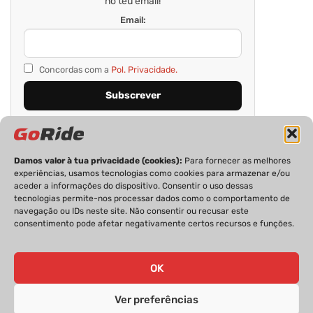
no teu email!
Email:
Concordas com a
Pol. Privacidade.
Damos valor à tua privacidade (cookies):
Para fornecer as melhores
experiências, usamos tecnologias como cookies para armazenar e/ou
aceder a informações do dispositivo. Consentir o uso dessas
tecnologias permite-nos processar dados como o comportamento de
navegação ou IDs neste site. Não consentir ou recusar este
consentimento pode afetar negativamente certos recursos e funções.
PRIVACIDADE
FICHA TÉCNICA
ESTATUTO EDITORIAL
POLÍTICA DE COOKIES
CONTACTOS
OK
Ver preferências