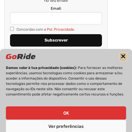
no teu email!
Email:
Concordas com a
Pol. Privacidade.
Damos valor à tua privacidade (cookies):
Para fornecer as melhores
experiências, usamos tecnologias como cookies para armazenar e/ou
aceder a informações do dispositivo. Consentir o uso dessas
tecnologias permite-nos processar dados como o comportamento de
navegação ou IDs neste site. Não consentir ou recusar este
consentimento pode afetar negativamente certos recursos e funções.
PRIVACIDADE
FICHA TÉCNICA
ESTATUTO EDITORIAL
POLÍTICA DE COOKIES
CONTACTOS
OK
Ver preferências