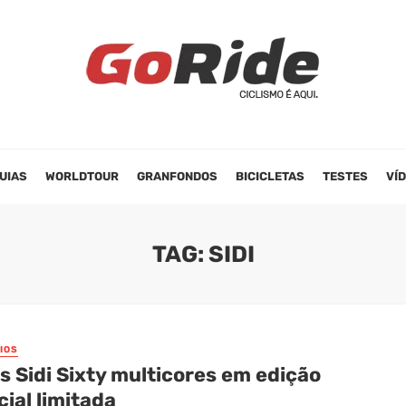
UIAS
WORLDTOUR
GRANFONDOS
BICICLETAS
TESTES
VÍ
TAG: SIDI
IOS
 Sidi Sixty multicores em edição
ial limitada