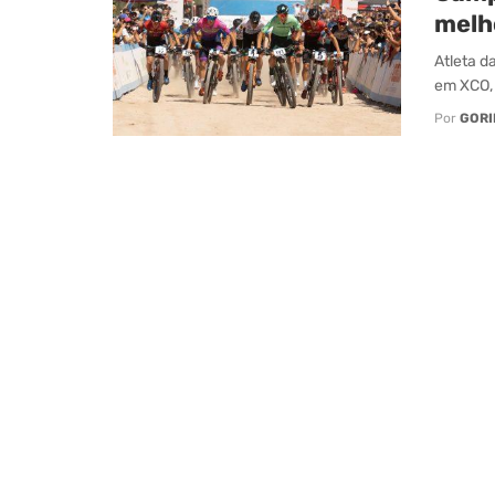
melh
Atleta d
em XCO, 
Por
GORI