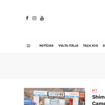
NOTÍCIAS
VOLTA ITÁLIA
TAÇA XCO
G
BTT
Shim
Camp