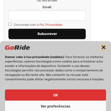
no teu email!
Email:
Concordas com a
Pol. Privacidade.
Damos valor à tua privacidade (cookies):
Para fornecer as melhores
experiências, usamos tecnologias como cookies para armazenar e/ou
aceder a informações do dispositivo. Consentir o uso dessas
tecnologias permite-nos processar dados como o comportamento de
navegação ou IDs neste site. Não consentir ou recusar este
consentimento pode afetar negativamente certos recursos e funções.
PRIVACIDADE
FICHA TÉCNICA
ESTATUTO EDITORIAL
POLÍTICA DE COOKIES
CONTACTOS
OK
Ver preferências